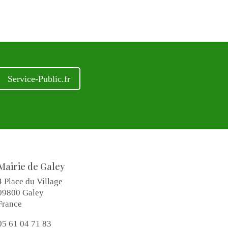
Service-Public.fr
Mairie de Galey
4 Place du Village
09800 Galey
France
05 61 04 71 83