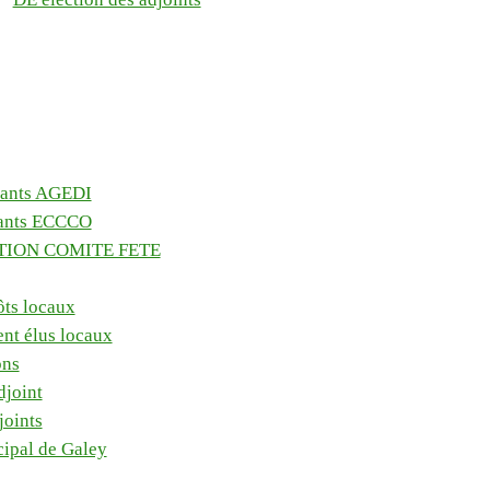
ants AGEDI
ants ECCCO
TION COMITE FETE
ts locaux
t élus locaux
ons
djoint
joints
cipal de Galey